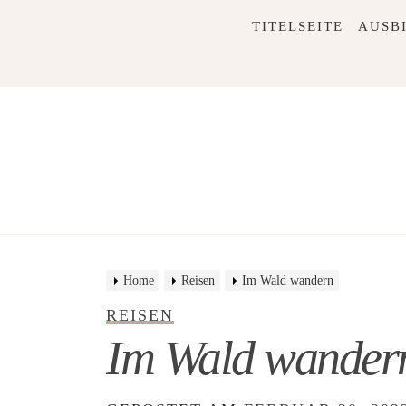
Skip
TITELSEITE
AUSB
to
content
Home
Reisen
Im Wald wandern
REISEN
Im Wald wander