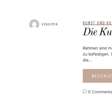
KUNST UND KU
GEPOSTET AM
APRIL 6, 2025
VONADMIN
Die Ku
Rahmen sind me
zu befestigen. 
die...
WEITERL
0 Comments