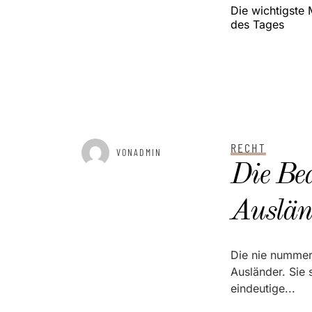
Die wichtigste 
des Tages
RECHT
GEPOSTET AM
MAI 26, 2025
VONADMIN
Die Be
Auslän
Die nie nummer 
Ausländer. Sie 
eindeutige...