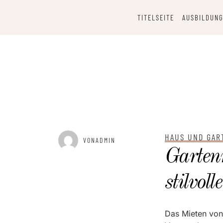
Skip
to
TITELSEITE
AUSBILDUNG
content
HAUS UND GAR
GEPOSTET AM
JULI 8, 2025
VONADMIN
Garten
stilvol
Das Mieten von 