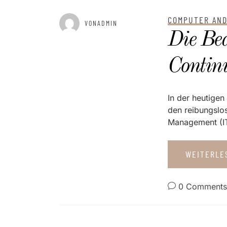
COMPUTER AND
GEPOSTET AM
MÄRZ 30, 2025
VONADMIN
Die Be
Contin
In der heutigen 
den reibungslo
Management (ITS
WEITERL
0 Comments