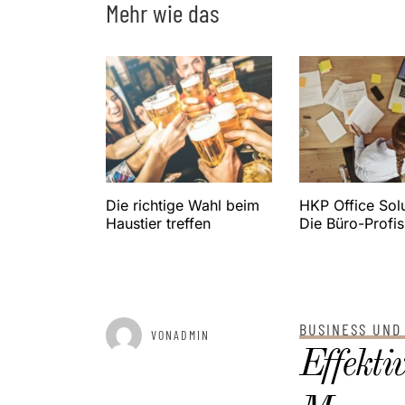
Mehr wie das
Die richtige Wahl beim
HKP Office Solu
Haustier treffen
Die Büro-Profis
BUSINESS UND
GEPOSTET AM
MÄRZ 4, 2025
VONADMIN
Effekti