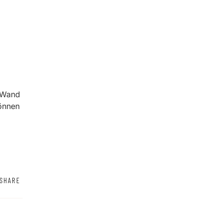
r Wand
können
SHARE