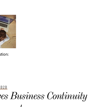
tion:
 B2B
ves Business Continuity