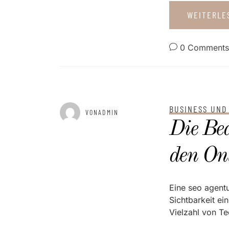
WEITERL
0 Comments
BUSINESS UND
GEPOSTET AM
APRIL 26, 2025
VONADMIN
Die Be
den Onl
Eine seo agentur
Sichtbarkeit ei
Vielzahl von T